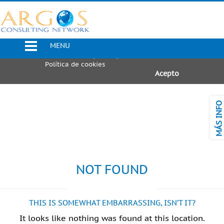
Uso de Cookies
Utilizamos cookies propias y de
terceros para mejorar nuestros
MENU
servicios. Si continúa navegando,
consideramos que acepta su uso.
Política de cookies
Acepto
MÁS INFO
NOT FOUND
THIS IS SOMEWHAT EMBARRASSING, ISN’T IT?
It looks like nothing was found at this location.