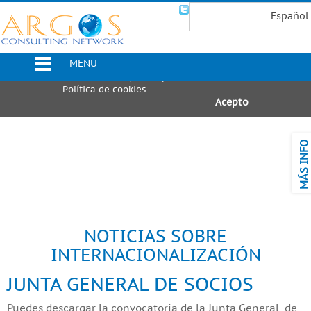
Uso de Cookies
Español
Utilizamos cookies propias y de
terceros para mejorar nuestros
MENU
servicios. Si continúa navegando,
consideramos que acepta su uso.
Política de cookies
Acepto
MÁS INFO
NOTICIAS SOBRE
INTERNACIONALIZACIÓN
JUNTA GENERAL DE SOCIOS
Puedes descargar la convocatoria de la Junta General de