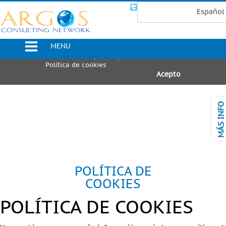
Uso de Cookies
Español
Utilizamos cookies propias y de
terceros para mejorar nuestros
MENU
servicios. Si continúa navegando,
consideramos que acepta su uso.
Política de cookies
Acepto
MÁS INFO
POLÍTICA DE
COOKIES
POLÍTICA DE COOKIES